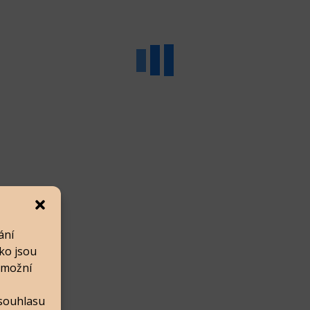
ání
ko jsou
umožní
 souhlasu