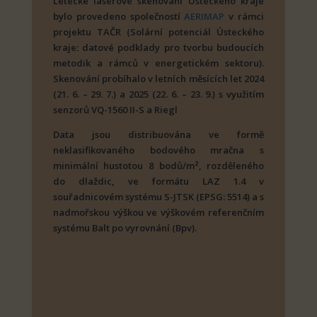
Letecké laserové skenování Ústeckého kraje
bylo provedeno společností
AERIMAP
v rámci
projektu TAČR (Solární potenciál Ústeckého
kraje: datové podklady pro tvorbu budoucích
metodik a rámců v energetickém sektoru).
Skenování probíhalo v letních měsících let 2024
(21. 6. – 29. 7.) a 2025 (22. 6. – 23. 9.) s využitím
senzorů VQ-1560 II-S a Riegl
Data jsou distribuována ve formě
neklasifikovaného bodového mračna s
minimální hustotou 8 bodů/m², rozděleného
do dlaždic, ve formátu LAZ 1.4 v
souřadnicovém systému S-JTSK (EPSG: 5514) a s
nadmořskou výškou ve výškovém referenčním
systému Balt po vyrovnání (Bpv).