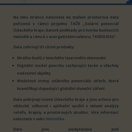
Na této stránce naleznete ke stažení prostorová data
pořízená v rámci projektu TAČR „Solární potenciál
Ústeckého kraje: datové podklady pro tvorbu budoucích
metodik a rámců v energetickém sektoru; TK05010152“.
Data zahrnují tři různé produkty:
Mračno bodů z leteckého laserového skenování
Digitální model povrchu zachycující terén a všechny
nadzemní objekty
Modelové vrstvy solárního potenciálu střech, které
kvantifikují dopadající globální sluneční záření.
Data pokrývají území Ústeckého kraje a jsou určena pro
vědecké, odborné i aplikační využití v oblasti analýzy
reliéfu, krajiny a prostorových struktur.
Více informací
naleznete v sekci
Metodika
.
Data jsou poskytována pod