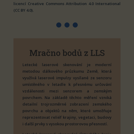
licencí
Creative
Commons
Attribution
4.0 International
(CC BY 4.0).
Mračno bodů z LLS
Letecké laserové skenování je moderní
metodou dálkového průzkumu Země, která
využívá laserové impulzy vysílané ze senzoru
umístěného v letadle k přesnému určování
vzdálenosti mezi senzorem a zemským
povrchem. Na základě těchto měření vzniká
detailní trojrozměrné zobrazení zemského
povrchu a objektů na něm, které umožňuje
reprezentovat reliéf krajiny, vegetaci, budovy
i další prvky s vysokou prostorovou přesností.