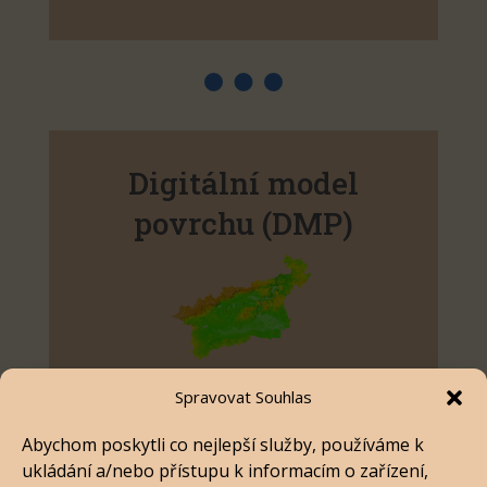
Digitální model
povrchu (DMP)
Spravovat Souhlas
Digitální model povrchu (DMP)
reprezentuje
topografii zemského povrchu včetně všech
Abychom poskytli co nejlepší služby, používáme k
objektů na něm umístěných, zejména
ukládání a/nebo přístupu k informacím o zařízení,
vegetace, budov a liniových staveb, jako jsou